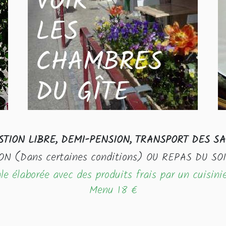
STION LIBRE, DEMI-PENSION, TRANSPORT DES SA
ON (Dans certaines conditions) OU REPAS DU S
le élaborée avec des produits frais par un cuisini
Menu 18 €